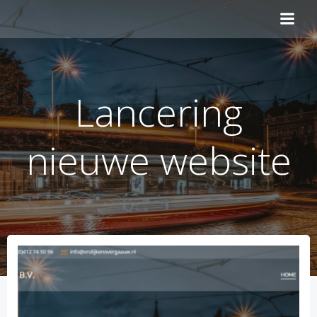
Ga
naar
de
inhoud
Lancering
nieuwe website