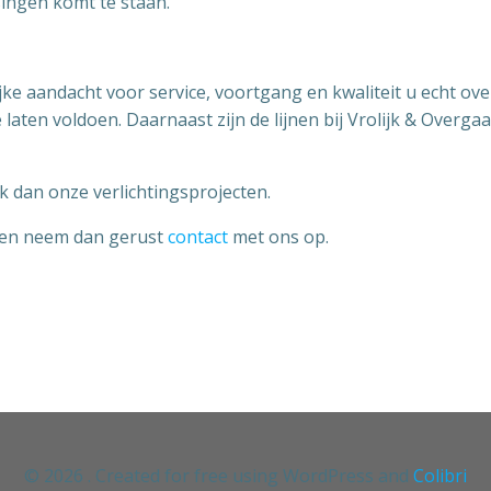
singen komt te staan.
jke aandacht voor service, voortgang en kwaliteit u echt o
laten voldoen. Daarnaast zijn de lijnen bij Vrolijk & Over
 dan onze verlichtingsprojecten.
aken neem dan gerust
contact
met ons op.
© 2026 . Created for free using WordPress and
Colibri