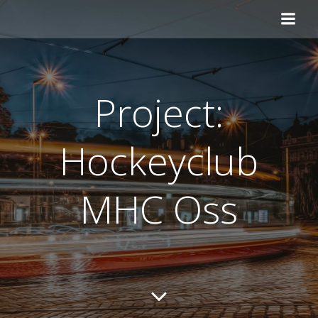
Ga
naar
de
inhoud
Project:
Hockeyclub
MHC Oss