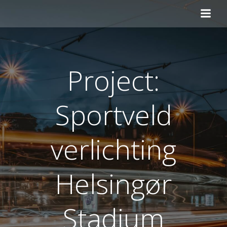
Ga
naar
de
inhoud
Project:
Sportveld
verlichting
Helsingør
Stadium