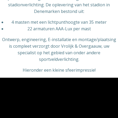
stadionverlichting. De oplevering van het stadion in
Denemarken bestond uit:
4 masten met een lichtpunthoogte van 35 meter
22 armaturen AAA-Lux per mast
Ontwerp, engineering, E-installatie en montage/plaatsing
is compleet verzorgt door Vrolijk & Overgaauw, uw
specialist op het gebied van onder andere
sportveldverlichting.
Hieronder een kleine sfeerimpressie!